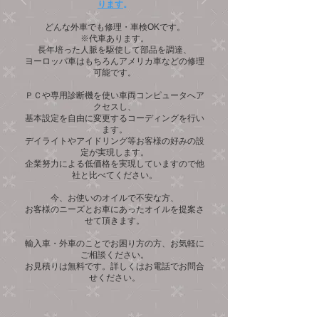
ります
。
どんな外車でも修理・車検OKです。
※代車あります。
長年培った人脈を駆使して部品を調達、
ヨーロッパ車はもちろん
アメリカ車などの修理
可能です。
ＰＣや専用診断機を使い車両コンピュータへア
クセスし、
基本設定を自由に変更するコーディングを行い
ます。
デイライトやアイドリング等お客様の好みの設
定が実現します。
企業努力による低価格を実現していますので他
社と比べてください。
​​今、お使いのオイルで不安な方、
お客様のニーズとお車にあったオイルを
提案さ
せて頂きます。
輸入車・外車のことでお困り方の方、お気軽に
ご相談ください。
お見積りは無料です。詳しくはお電話でお問合
せください。