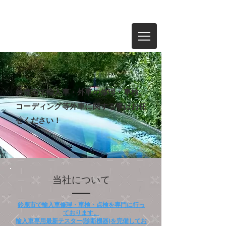
有限会社エンドレスカーズ
059-384-1894
​鈴鹿市で輸入車・外車の修理・車検、
コーディング等外車に関する事はお任
せください！​
当社について
鈴鹿市で輸入車修理・車検・点検を専門に行っ
ております。
輸入車専用最新テスター(診断機器)を完備してお